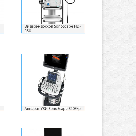
Видеоэндоскоп SonoScape HD-
350
Аппарат УЗИ SonoScape S20Exp