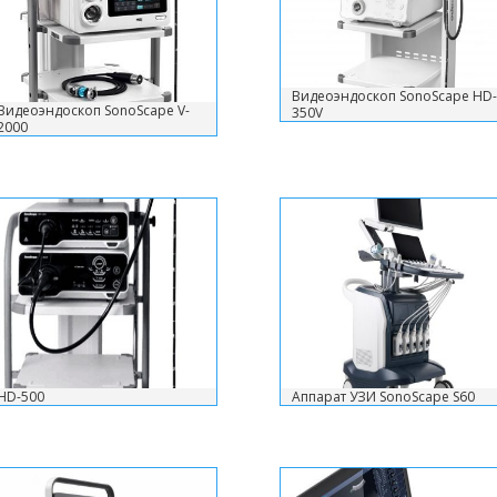
Видеоэндоскоп SonoScape HD-
Видеоэндоскоп SonoScape V-
350V
2000
HD-500
Аппарат УЗИ SonoScape S60