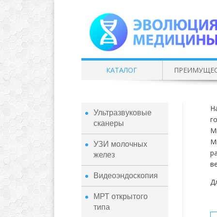
КАТАЛОГ
ПРЕИМУЩЕ
Н
Ультразвуковые
г
сканеры
М
М
УЗИ молочных
р
желез
в
Видеоэндоскопия
Д
МРТ открытого
типа